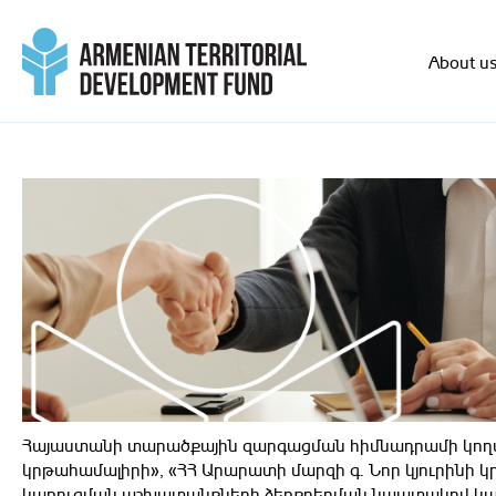
About u
Հայաստանի տարածքային զարգացման հիմնադրամի կողմ
կրթահամալիրի», «ՀՀ Արարատի մարզի գ. Նոր կյուրինի կ
կառուցման աշխատանքների ձեռքբերման նպատակով կա