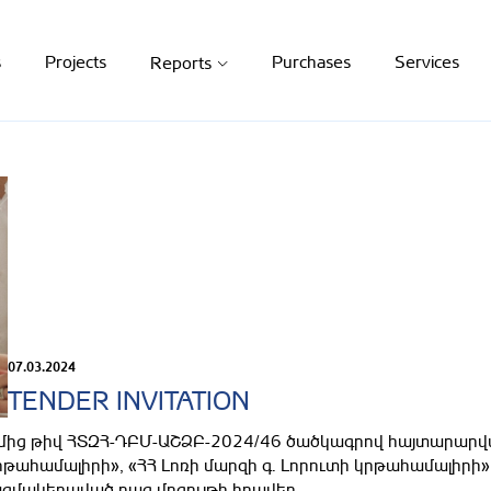
s
Projects
Purchases
Services
Reports
07.03.2024
TENDER INVITATION
ից թիվ ՀՏԶՀ-ԴԲՄ-ԱՇՁԲ-2024/46 ծածկագրով հայտարարվա
րթահամալիրի», «ՀՀ Լոռի մարզի գ. Լորուտի կրթահամալիրի
զմակերպված բաց մրցույթի հրավեր